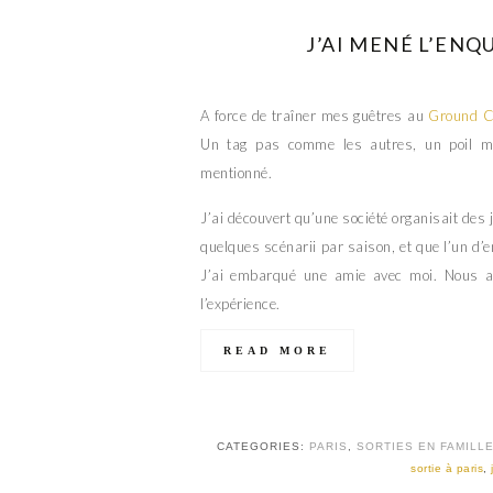
J’AI MENÉ L’EN
A force de traîner mes guêtres au
Ground C
Un tag pas comme les autres, un poil my
mentionné.
J’ai découvert qu’une société organisait des 
quelques scénarii par saison, et que l’un d
J’ai embarqué une amie avec moi. Nous a
l’expérience.
READ MORE
CATEGORIES:
PARIS
,
SORTIES EN FAMILL
sortie à paris
,