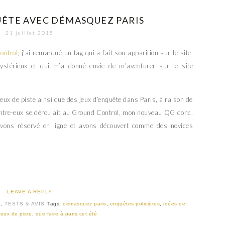
QUÊTE AVEC DÉMASQUEZ PARIS
21 juillet 2015
ontrol
, j’ai remarqué un tag qui a fait son apparition sur le site.
stérieux et qui m’a donné envie de m’aventurer sur le site
jeux de piste ainsi que des jeux d’enquête dans Paris, à raison de
’entre-eux se déroulait au Ground Control, mon nouveau QG donc.
vons réservé en ligne et avons découvert comme des novices
LEAVE A REPLY
E
,
TESTS & AVIS
Tags:
démasquez paris
,
enquêtes policières
,
idées de
jeux de piste
,
que faire à paris cet été