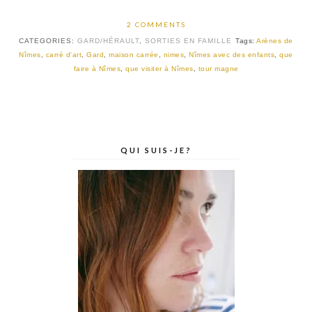
2 COMMENTS
CATEGORIES:
GARD/HÉRAULT
,
SORTIES EN FAMILLE
Tags:
Arènes de
Nîmes
,
carré d'art
,
Gard
,
maison carrée
,
nimes
,
Nîmes avec des enfants
,
que
faire à Nîmes
,
que visiter à Nîmes
,
tour magne
QUI SUIS-JE?