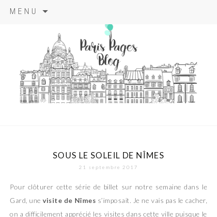
Aller
MENU
au
contenu
principal
paris pages
blog
SOUS LE SOLEIL DE NÎMES
21 septembre 2017
Pour clôturer cette série de billet sur notre semaine dans le
Gard, une
visite de Nîmes
s’imposait. Je ne vais pas le cacher,
on a difficilement apprécié les visites dans cette ville puisque le