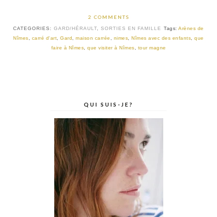
2 COMMENTS
CATEGORIES:
GARD/HÉRAULT
,
SORTIES EN FAMILLE
Tags:
Arènes de
Nîmes
,
carré d'art
,
Gard
,
maison carrée
,
nimes
,
Nîmes avec des enfants
,
que
faire à Nîmes
,
que visiter à Nîmes
,
tour magne
QUI SUIS-JE?