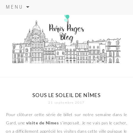
Aller
MENU
au
contenu
principal
paris pages
blog
SOUS LE SOLEIL DE NÎMES
21 septembre 2017
Pour clôturer cette série de billet sur notre semaine dans le
Gard, une
visite de Nîmes
s’imposait. Je ne vais pas le cacher,
on a difficilement apprécié les visites dans cette ville puisque le