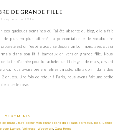
RE DE GRANDE FILLE
2 septembre 2014
n ces quelques semaines où j’ai été absente du blog, elle a fait
 de plus en plus affirmé, la prononciation et le vocabulaire
 propreté est on l’espère acquise depuis un bon mois, avec quasi
ormais dans son lit à barreaux en version grande fille. Nous
de la fin d’année pour lui acheter un lit de grande mais, devant
lui-ci, nous avons préféré retirer un côté. Elle a dormi dans des
u 2 chutes. Une fois de retour à Paris, nous avons fait une petite
olie couette rose.
9 COMMENTS
e de grand
,
faire dormir mon enfant dans un lit sans barreaux
,
Ikea
,
Lampe
rojecto Lampe
,
Veilleuse
,
Woodwork
,
Zara Home