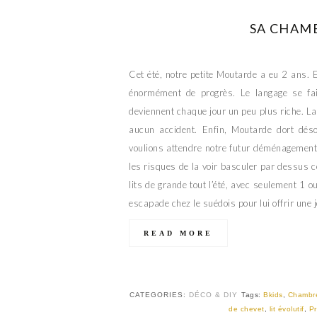
SA CHAMB
Cet été, notre petite Moutarde a eu 2 ans. E
énormément de progrès. Le langage se fait
deviennent chaque jour un peu plus riche. La
aucun accident. Enfin, Moutarde dort dés
voulions attendre notre futur déménagement 
les risques de la voir basculer par dessus ce
lits de grande tout l’été, avec seulement 1 o
escapade chez le suédois pour lui offrir une j
READ MORE
CATEGORIES:
DÉCO & DIY
Tags:
Bkids
,
Chambr
de chevet
,
lit évolutif
,
P