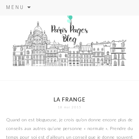
Aller
MENU
au
contenu
principal
paris pages
blog
LA FRANGE
18 mai 2015
Quand on est blogueuse, je crois qu’on donne encore plus de
conseils aux autres qu’une personne « normale ». Prendre du
temps pour soi est d’ailleurs un conseil que je donne souvent