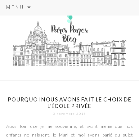
Aller
MENU
au
contenu
principal
paris pages
blog
POURQUOI NOUS AVONS FAIT LE CHOIX DE
L’ÉCOLE PRIVÉE
3 novembre 2015
Aussi loin que je me souvienne, et avant même que nos
enfants ne naissent, le Mari et moi avons parlé du sujet