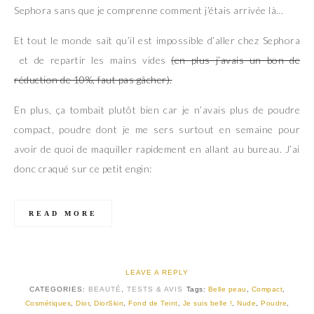
Sephora sans que je comprenne comment j’étais arrivée là…
Et tout le monde sait qu’il est impossible d’aller chez Sephora
et de repartir les mains vides
(en plus j’avais un bon de
réduction de 10%, faut pas gâcher).
En plus, ça tombait plutôt bien car je n’avais plus de poudre
compact, poudre dont je me sers surtout en semaine pour
avoir de quoi de maquiller rapidement en allant au bureau. J’ai
donc craqué sur ce petit engin:
READ MORE
LEAVE A REPLY
CATEGORIES:
BEAUTÉ
,
TESTS & AVIS
Tags:
Belle peau
,
Compact
,
Cosmétiques
,
Dior
,
DiorSkin
,
Fond de Teint
,
Je suis belle !
,
Nude
,
Poudre
,