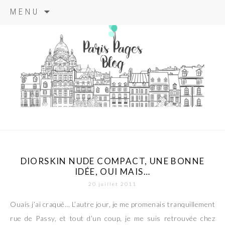
Aller
MENU
au
contenu
principal
paris pages
blog
DIORSKIN NUDE COMPACT, UNE BONNE
IDÉE, OUI MAIS…
20 juillet 2011
Ouais j’ai craqué… L’autre jour, je me promenais tranquillement
rue de Passy, et tout d’un coup, je me suis retrouvée chez