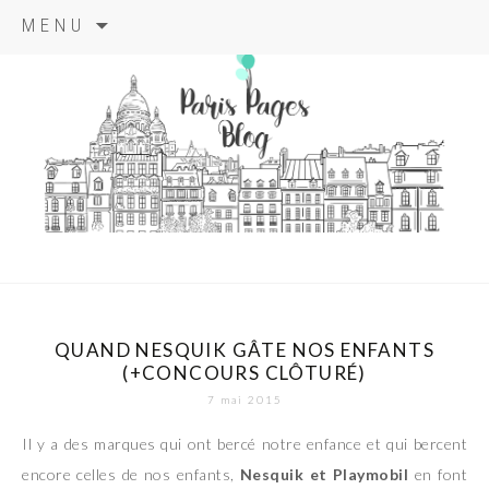
Aller
MENU
au
contenu
principal
paris pages
blog
QUAND NESQUIK GÂTE NOS ENFANTS
(+CONCOURS CLÔTURÉ)
7 mai 2015
Il y a des marques qui ont bercé notre enfance et qui bercent
encore celles de nos enfants,
Nesquik et Playmobil
en font