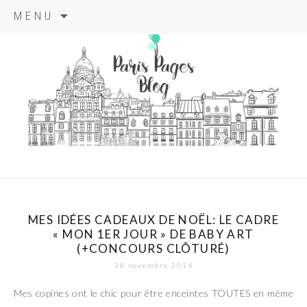
Aller
MENU
au
contenu
principal
paris pages
blog
MES IDÉES CADEAUX DE NOËL: LE CADRE
« MON 1ER JOUR » DE BABY ART
(+CONCOURS CLÔTURÉ)
28 novembre 2014
Mes copines ont le chic pour être enceintes TOUTES en même