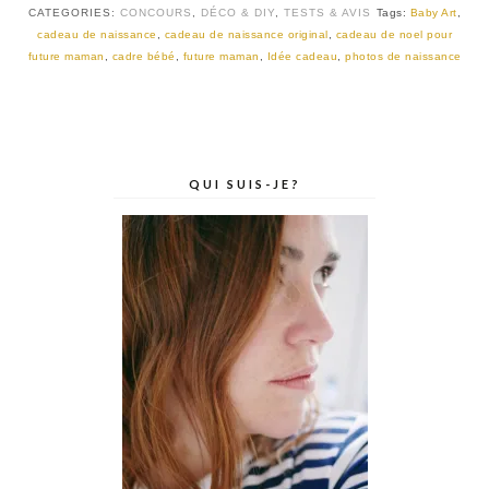
CATEGORIES:
CONCOURS
,
DÉCO & DIY
,
TESTS & AVIS
Tags:
Baby Art
,
cadeau de naissance
,
cadeau de naissance original
,
cadeau de noel pour
future maman
,
cadre bébé
,
future maman
,
Idée cadeau
,
photos de naissance
QUI SUIS-JE?