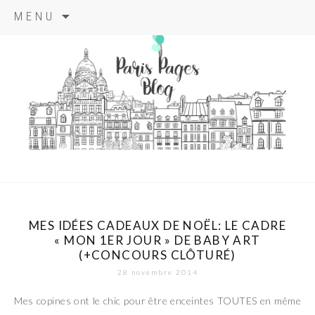
Aller
MENU
au
contenu
principal
paris pages
blog
MES IDÉES CADEAUX DE NOËL: LE CADRE
« MON 1ER JOUR » DE BABY ART
(+CONCOURS CLÔTURÉ)
28 novembre 2014
Mes copines ont le chic pour être enceintes TOUTES en même