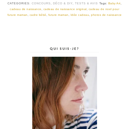
CATEGORIES:
CONCOURS
,
DÉCO & DIY
,
TESTS & AVIS
Tags:
Baby Art
,
cadeau de naissance
,
cadeau de naissance original
,
cadeau de noel pour
future maman
,
cadre bébé
,
future maman
,
Idée cadeau
,
photos de naissance
QUI SUIS-JE?