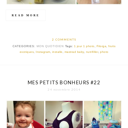
READ MORE
2 COMMENTS
CATEGORIES:
MON QUOTIDIEN
Tags:
1 jour 1 photo
,
Filorga
,
fruits
exotiques
,
Instagram
,
installe
,
mastrad baby
,
nutrifiller
,
photo
MES PETITS BONHEURS #22
24 novembre 2014