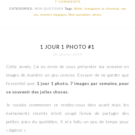
7 COMMENTS
CATEGORIES:
MON QUOTIDIEN
Tags:
Bébé
,
Instagram
,
la chevelue
,
ma
vie
,
moment magique
,
Mon quotidien
,
photo
1 JOUR 1 PHOTO #1
18 janvier 2015
Cette année, j’ai eu envie de vous présenter ma semaine en
images de manière un peu concise. Essayer de ne garder que
l’essentiel avec
1 jour 1 photo. 7 images par semaine, pour
se souvenir des jolies choses.
Je voulais commencer ce rendez-vous bien avant mais les
évènements récents m’ont coupé l’envie de partager des
petites joies du quotidien. Il m’a fallu un peu de temps pour
« digérer ».