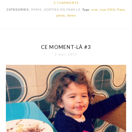
3 COMMENTS
CATEGORIES:
PARIS
,
SORTIES EN FAMILLE
Tags:
crue
,
crue 2016
,
Paris
,
photo
,
Seine
CE MOMENT-LÀ #3
2 mars 2015