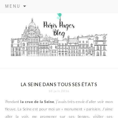
Aller
MENU
au
contenu
principal
paris pages
blog
LA SEINE DANS TOUS SES ÉTATS
10 juin 2016
Pendant
la crue de la Seine
, j’avais très envie d’aller voir mon
fleuve. La Seine est pour moi un « monument » parisien. J’aime
aller la voir, me promener sur ses berges, visiter ses