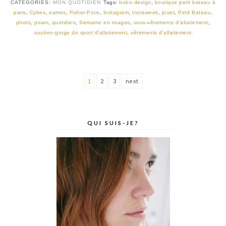
CATEGORIES:
MON QUOTIDIEN
Tags:
bobo design
,
boutique petit bateau à
paris
,
Cybex
,
eames
,
Fisher-Price
,
Instagram
,
Instaweek
,
jouet
,
Petit Bateau
,
photo
,
priam
,
quotidien
,
Semaine en images
,
sous-vêtements d'allaitement
,
soutien-gorge de sport d'allaitement
,
vêtements d'allaitement
1
2
3
next
QUI SUIS-JE?