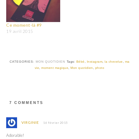
Ce moment-là #9
19 avril 2015
CATEGORIES:
MON QUOTIDIEN
Tags:
Bébé
,
Instagram
,
la chevelue
,
ma
vie
,
moment magique
,
Mon quotidien
,
photo
7 COMMENTS
VIRGINIE
16 février 2015
Adorable!