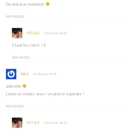
De précieux moments
RÉPONDRE
CÉCILE
19 février 2015
il faut les chérir <3
RÉPONDRE
DBO
16 février 2015
adorable
j’aime ce rendez-vous ! on peut te rejoindre ?
RÉPONDRE
CÉCILE
19 février 2015