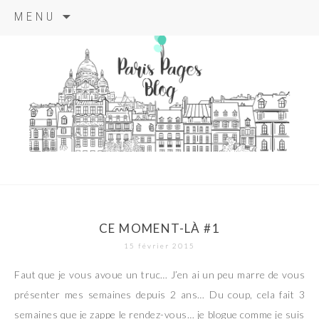
Aller
MENU
au
contenu
principal
paris pages
blog
CE MOMENT-LÀ #1
15 février 2015
Faut que je vous avoue un truc… J’en ai un peu marre de vous
présenter mes semaines depuis 2 ans… Du coup, cela fait 3
semaines que je zappe le rendez-vous… je blogue comme je suis