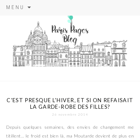
Aller
MENU
au
contenu
principal
paris pages
blog
C’EST PRESQUE L’HIVER, ET SI ON REFAISAIT
LA GARDE-ROBE DES FILLES?
26 novembre 2014
Depuis quelques semaines, des envies de changement me
titillent… le froid est bien là, ma Moutarde devient de plus en