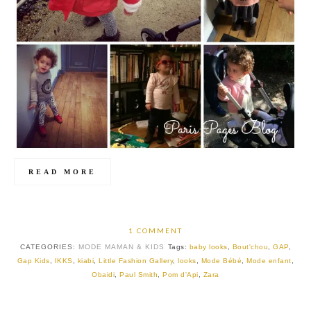
READ MORE
1 COMMENT
CATEGORIES:
MODE MAMAN & KIDS
Tags:
baby looks
,
Bout'chou
,
GAP
,
Gap Kids
,
IKKS
,
kiabi
,
Little Fashion Gallery
,
looks
,
Mode Bébé
,
Mode enfant
,
Obaidi
,
Paul Smith
,
Pom d'Api
,
Zara