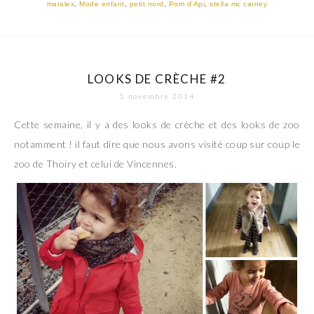
maralex
,
Mode enfant
,
petit nord
,
Pom d'Api
,
stella mc carney
LOOKS DE CRÈCHE #2
5 novembre 2014
Cette semaine, il y a des looks de crèche et des looks de zoo
notamment ! il faut dire que nous avons visité coup sur coup le
zoo de Thoiry et celui de Vincennes.