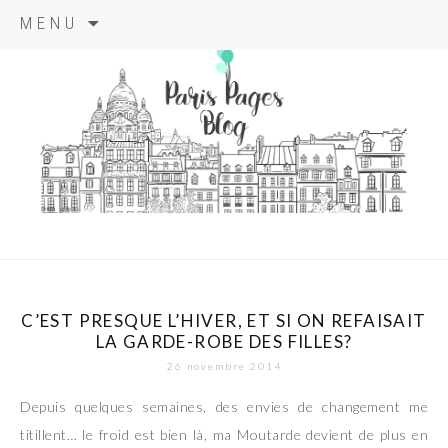
Aller
MENU
au
contenu
principal
paris pages
blog
C’EST PRESQUE L’HIVER, ET SI ON REFAISAIT
LA GARDE-ROBE DES FILLES?
26 novembre 2014
Depuis quelques semaines, des envies de changement me
titillent… le froid est bien là, ma Moutarde devient de plus en