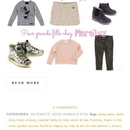
READ MORE
3 COMMENTS
CATEGORIES:
MATERNITÉ
,
MODE MAMAN & KIDS
Tags:
baby looks
,
belle
rose
,
bobo choses
,
caramel baby & child
,
emile @ ida
,
Fashion
,
finger in the
nose
,
golden goose
,
hartford
,
hippie ya
,
imps & elf
,
Je suis fashion !
,
kenzo
,