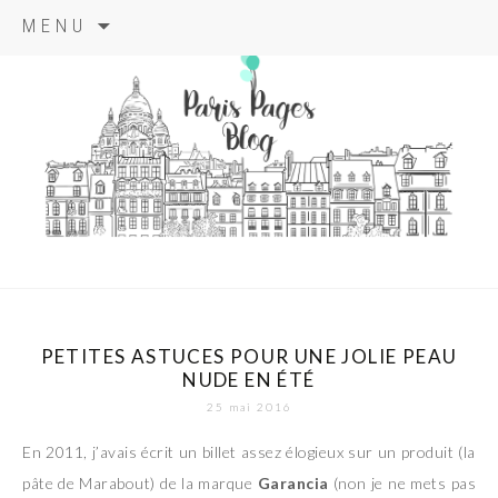
Aller
MENU
au
contenu
principal
paris pages
blog
PETITES ASTUCES POUR UNE JOLIE PEAU
NUDE EN ÉTÉ
25 mai 2016
En 2011, j’avais écrit un billet assez élogieux sur un produit (la
pâte de Marabout) de la marque
Garancia
(non je ne mets pas