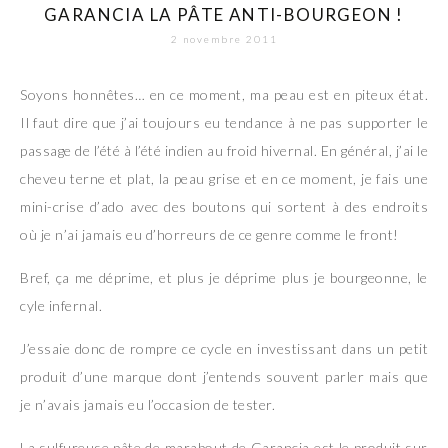
GARANCIA LA PÂTE ANTI-BOURGEON !
2 novembre 2011
Soyons honnêtes… en ce moment, ma peau est en piteux état.
Il faut dire que j’ai toujours eu tendance à ne pas supporter le
passage de l’été à l’été indien au froid hivernal. En général, j’ai le
cheveu terne et plat, la peau grise et en ce moment, je fais une
mini-crise d’ado avec des boutons qui sortent à des endroits
où je n’ai jamais eu d’horreurs de ce genre comme le front!
Bref, ça me déprime, et plus je déprime plus je bourgeonne, le
cyle infernal.
J’essaie donc de rompre ce cycle en investissant dans un petit
produit d’une marque dont j’entends souvent parler mais que
je n’avais jamais eu l’occasion de tester.
La sulfureuse pâte de marabout de Garancia est le produit sur