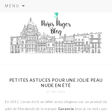
Aller
MENU
au
contenu
principal
paris pages
blog
PETITES ASTUCES POUR UNE JOLIE PEAU
NUDE EN ÉTÉ
25 mai 2016
En 2011, j’avais écrit un billet assez élogieux sur un produit (la
pâte de Marabout) de la marque
Garancia
(non je ne mets pas