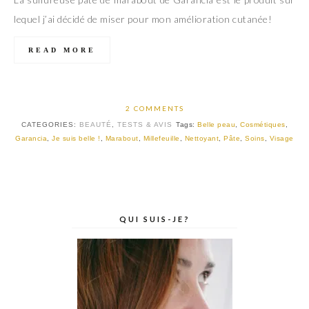
lequel j’ai décidé de miser pour mon amélioration cutanée!
READ MORE
2 COMMENTS
CATEGORIES:
BEAUTÉ
,
TESTS & AVIS
Tags:
Belle peau
,
Cosmétiques
,
Garancia
,
Je suis belle !
,
Marabout
,
Millefeuille
,
Nettoyant
,
Pâte
,
Soins
,
Visage
QUI SUIS-JE?