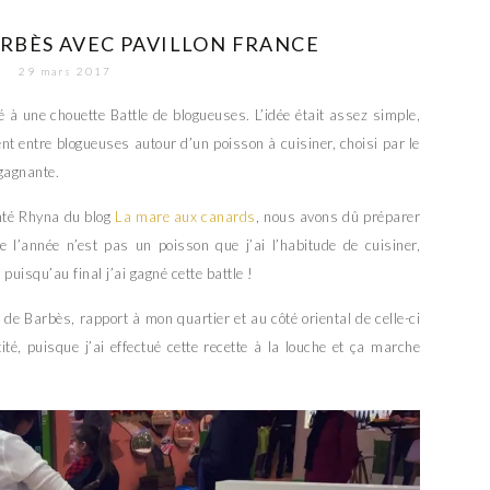
ARBÈS AVEC PAVILLON FRANCE
29 mars 2017
ipé à une chouette Battle de blogueuses. L’idée était assez simple,
nt entre blogueuses autour d’un poisson à cuisiner, choisi par le
 gagnante.
fonté Rhyna du blog
La mare aux canards
, nous avons dû préparer
e l’année n’est pas un poisson que j’ai l’habitude de cuisiner,
 puisqu’au final j’ai gagné cette battle !
de Barbès, rapport à mon quartier et au côté oriental de celle-ci
té, puisque j’ai effectué cette recette à la louche et ça marche