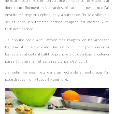
de petit taboulé froid et non cuit que j’ai posé sur le rouget. J’ai
donc coupé finement mes amandes, pistaches et persil, que j’ai
ensuite mélangé aux épices, en y ajoutant de l’huile d’olive, du
sel et enfin les tomates cerises coupées en morceaux et
l’échalote hâchée.
J’ai ensuite poêlé à feu moyen mes rougets, en les arrosant
légèrement de la marinade. Une astuce du chef pour savoir si
les filets sont cuits: il suffit de prendre un pic en bois. Si celui-ci
passe à travers le filet sans résistance, c’est cuit !
J’ai enfin mis mes filets dans un rectangle en métal puis j’ai
posé dessus mon « taboulé » amélioré.