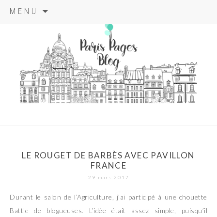
Aller
MENU
au
contenu
principal
paris pages
blog
LE ROUGET DE BARBÈS AVEC PAVILLON
FRANCE
29 mars 2017
Durant le salon de l’Agriculture, j’ai participé à une chouette
Battle de blogueuses. L’idée était assez simple, puisqu’il