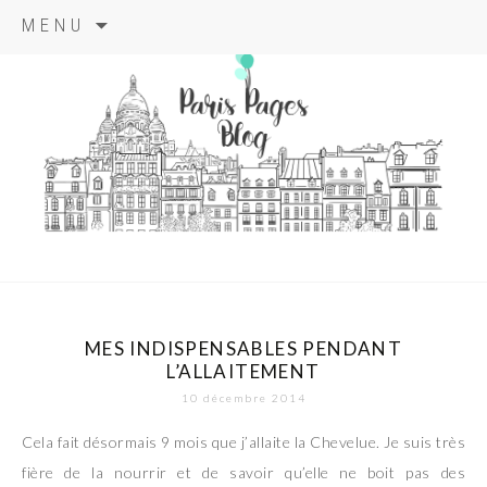
Aller
MENU
au
contenu
principal
paris pages
blog
MES INDISPENSABLES PENDANT
L’ALLAITEMENT
10 décembre 2014
Cela fait désormais 9 mois que j’allaite la Chevelue. Je suis très
fière de la nourrir et de savoir qu’elle ne boit pas des