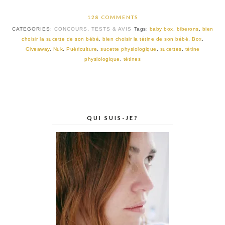
128 COMMENTS
CATEGORIES:
CONCOURS
,
TESTS & AVIS
Tags:
baby box
,
biberons
,
bien
choisir la sucette de son bébé
,
bien choisir la tétine de son bébé
,
Box
,
Giveaway
,
Nuk
,
Puériculture
,
sucette physiologique
,
sucettes
,
tétine
physiologique
,
tétines
QUI SUIS-JE?