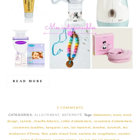
READ MORE
3 COMMENTS
CATEGORIES:
ALLAITEMENT
,
MATERNITÉ
Tags:
Allaitement
,
boob
,
boob
design
,
carriole
,
chauffe-biberon
,
collier d'allaitement
,
coussinets d'allaitement
,
coussinets lavables
,
kangaroo care
,
lait maternel
,
lanoline
,
lansinoh
,
les
tendances d'Emma
,
Nuk
,
pads chaud froid
,
sachets de congélation
,
soutien-
gorge d'allaitement
,
soutien-gorges
,
tire-lait
,
tire-lait électrique