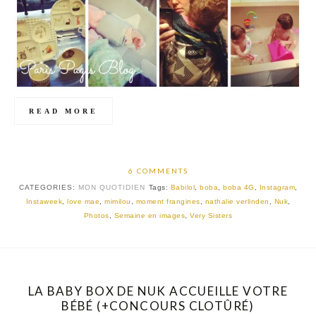
READ MORE
6 COMMENTS
CATEGORIES:
MON QUOTIDIEN
Tags:
Babilol
,
boba
,
boba 4G
,
Instagram
,
Instaweek
,
love mae
,
mimilou
,
moment frangines
,
nathalie verlinden
,
Nuk
,
Photos
,
Semaine en images
,
Very Sisters
LA BABY BOX DE NUK ACCUEILLE VOTRE
BÉBÉ (+CONCOURS CLOTÛRÉ)