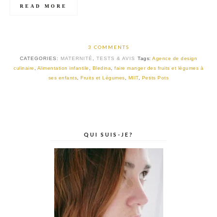
READ MORE
3 COMMENTS
CATEGORIES:
MATERNITÉ
,
TESTS & AVIS
Tags:
Agence de design
culinaire
,
Alimentation infantile
,
Bledina
,
faire manger des fruits et légumes à
ses enfants
,
Fruits et Légumes
,
MIIT
,
Petits Pots
QUI SUIS-JE?