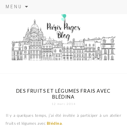
Aller
MENU
au
contenu
principal
paris pages
blog
DES FRUITS ET LÉGUMES FRAIS AVEC
BLÉDINA
12 mars 2014
Il y a quelques temps, j’ai été invitée à participer à un atelier
fruits et légumes avec
Blédina
.