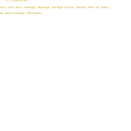
1 COMMENT
tion
,
idée déco mariage
,
Mariage
,
mariage nature
,
Nature
,
Plan de Table
,
 de table mariage
,
Réception