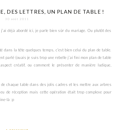
, DES LETTRES, UN PLAN DE TABLE !
30 août 2011
j’ai déjà abordé ici, je parle bien sûr du mariage. Ou plutôt des
tté dans la tête quelques temps, c’est bien celui du plan de table.
 parlé (ouais je suis trop une rebelle j’ai fini mon plan de table
aspect créatif, ou comment le présenter de manière ludique,
 de chaque table dans des jolis cadres et les mettre aux arbres
lieu de réception mais cette opération était trop complexe pour
ne-là :p