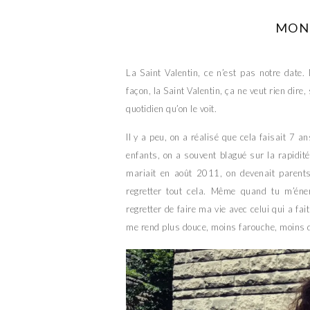
MON
La Saint Valentin, ce n’est pas notre date.
façon, la Saint Valentin, ça ne veut rien dir
quotidien qu’on le voit.
Il y a peu, on a réalisé que cela faisait 7
enfants, on a souvent blagué sur la rapidit
mariait en août 2011, on devenait parent
regretter tout cela. Même quand tu m’éne
regretter de faire ma vie avec celui qui a fa
me rend plus douce, moins farouche, moins 