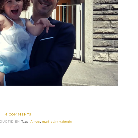
4 COMMENTS
QUOTIDIEN
Tags:
Amour
,
mari
,
saint valentin