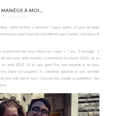
 MANÈGE À MOI…
14 février 2017
 Nous, notre histoire a démarré 7 jours après. Et puis de toute
e, surtout pas pour nous qui considérons que l’amour, c’est dans le
 ans maintenant que nous étions un « nous ». 7 ans, 1 mariage, 2
é de tout cela: notre histoire a commencé en février 2010, on se
s en août 2012. Et tu sais quoi? Pas une seconde je ne peux
rves (voire m’exaspères !), comment pourrais-je une seconde
it de moi celle que je suis? Celui qui me change au quotidien? Qui
dure.