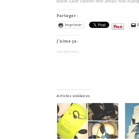
Bonne Saint Valentin mon amour, mon manège 
Partager :
Imprimer
J’aime ça :
chargement…
Articles similaires