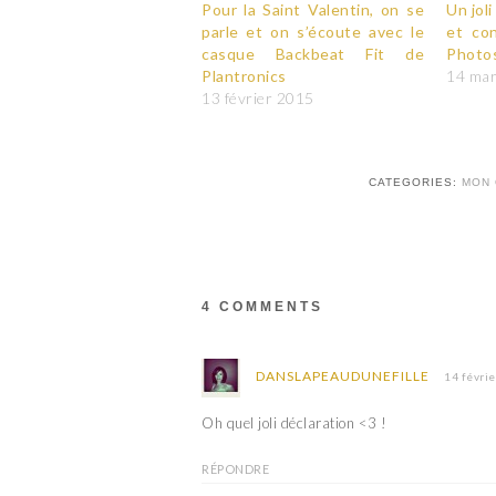
Pour la Saint Valentin, on se
Un jol
parle et on s’écoute avec le
et con
casque Backbeat Fit de
Photo
Plantronics
14 ma
13 février 2015
CATEGORIES:
MON 
4 COMMENTS
DANSLAPEAUDUNEFILLE
14 févri
Oh quel joli déclaration <3 !
RÉPONDRE