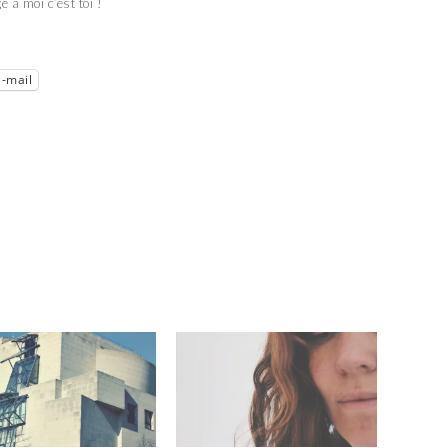
à moi c’est toi !
E-mail