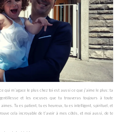
ce qui m’agace le plus chez toi est aussi ce que j’aime le plus: ta
gentillesse et les excuses que tu trouveras toujours à toute
imes. Tu es patient, tu es heureux, tu es intelligent, spirituel, et
trouve cela incroyable de t’avoir à mes côtés, et moi aussi, de te