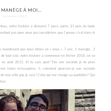
 MANÈGE À MOI…
14 février 2017
 Nous, notre histoire a démarré 7 jours après. Et puis de toute
e, surtout pas pour nous qui considérons que l’amour, c’est dans le
 ans maintenant que nous étions un « nous ». 7 ans, 1 mariage, 2
é de tout cela: notre histoire a commencé en février 2010, on se
s en août 2012. Et tu sais quoi? Pas une seconde je ne peux
rves (voire m’exaspères !), comment pourrais-je une seconde
it de moi celle que je suis? Celui qui me change au quotidien? Qui
dure.