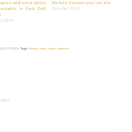
i après-midi entre photo
Ma liste d’envies pour cet été
vivialité, le Paris Défi
16 juillet 2019
s
rs 2014
QUOTIDIEN
Tags:
Amour
,
mari
,
saint valentin
er 2017