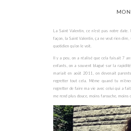
MON
La Saint Valentin, ce n’est pas notre date.
façon, la Saint Valentin, ça ne veut rien dir
quotidien qu’on le voit.
Il y a peu, on a réalisé que cela faisait 7
enfants, on a souvent blagué sur la rapidit
mariait en août 2011, on devenait parent
regretter tout cela. Même quand tu m’éne
regretter de faire ma vie avec celui qui a fa
me rend plus douce, moins farouche, moins 