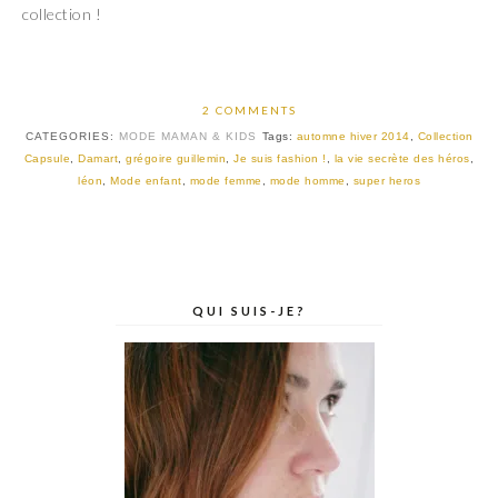
collection !
2 COMMENTS
CATEGORIES:
MODE MAMAN & KIDS
Tags:
automne hiver 2014
,
Collection
Capsule
,
Damart
,
grégoire guillemin
,
Je suis fashion !
,
la vie secrète des héros
,
léon
,
Mode enfant
,
mode femme
,
mode homme
,
super heros
QUI SUIS-JE?