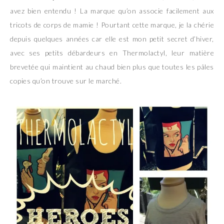
avez bien entendu ! La marque qu’on associe facilement aux
tricots de corps de mamie ! Pourtant cette marque, je la chérie
depuis quelques années car elle est mon petit secret d’hiver,
avec ses petits débardeurs en Thermolactyl, leur matière
brevetée qui maintient au chaud bien plus que toutes les pâles
copies qu’on trouve sur le marché.