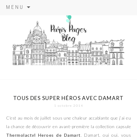
Aller
MENU
au
contenu
principal
paris pages
blog
TOUS DES SUPER HÉROS AVEC DAMART
1 octobre 2014
C’est au mois de juillet sous une chaleur accablante que j’ai eu
la chance de découvrir en avant-première la collection capsule
Thermolactyl Heroes de Damart
. Damart, oui oui, vous