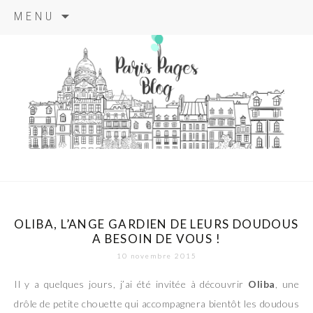
Aller
MENU
au
contenu
principal
paris pages
blog
OLIBA, L’ANGE GARDIEN DE LEURS DOUDOUS
A BESOIN DE VOUS !
10 novembre 2015
Il y a quelques jours, j’ai été invitée à découvrir
Oliba
, une
drôle de petite chouette qui accompagnera bientôt les doudous