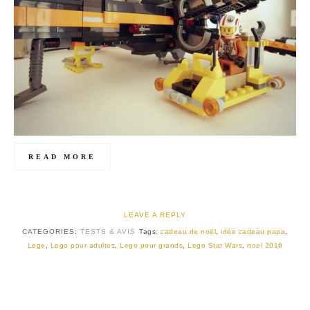
READ MORE
LEAVE A REPLY
CATEGORIES:
TESTS & AVIS
Tags:
cadeau de noël
,
idée cadeau papa
,
Lego
,
Lego pour adultes
,
Lego pour grands
,
Lego Star Wars
,
noel 2016