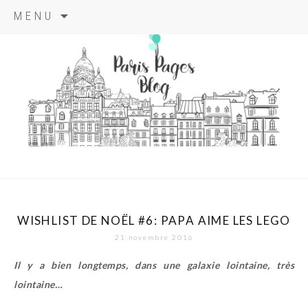
Aller
MENU
au
contenu
principal
paris pages
blog
WISHLIST DE NOËL #6: PAPA AIME LES LEGO
21 novembre 2016
Il y a bien longtemps, dans une galaxie lointaine, très
lointaine…