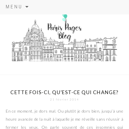
Aller
MENU
au
contenu
principal
paris pages
blog
CETTE FOIS-CI, QU’EST-CE QUI CHANGE?
21 février 2014
En ce moment, je dors mal. Ou plutôt je dors bien, jusqu’à une
heure avancée de la nuit à laquelle je me réveille sans réussir à
fermer les yeux. On parle souvent de ces insomnies qui