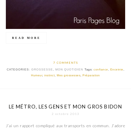
READ MORE
7 COMMENTS
CATEGORIES:
GROSSESSE
,
MON QUOTIDIEN
Tags:
confiance
,
Enceinte
,
Humeur
,
instinct
,
Mes grossesses
,
Préparation
LE MÉTRO, LES GENS ET MON GROS BIDON
2 octobre 2013
J’ai un rapport compliqué aux transports en commun. J’adore