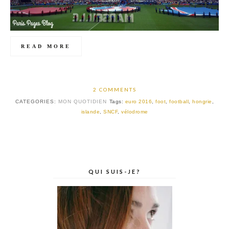
READ MORE
2 COMMENTS
CATEGORIES:
MON QUOTIDIEN
Tags:
euro 2016
,
foot
,
football
,
hongrie
,
islande
,
SNCF
,
vélodrome
QUI SUIS-JE?