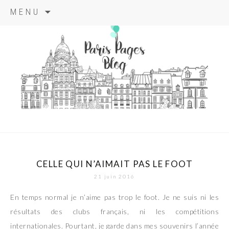
Aller
MENU
au
contenu
principal
paris pages
blog
CELLE QUI N’AIMAIT PAS LE FOOT
21 juin 2016
En temps normal je n’aime pas trop le foot. Je ne suis ni les
résultats des clubs français, ni les compétitions
internationales. Pourtant, je garde dans mes souvenirs l’année