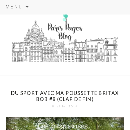
Aller
MENU
au
contenu
principal
paris pages
blog
DU SPORT AVEC MA POUSSETTE BRITAX
BOB #8 (CLAP DE FIN)
8 juillet 2014