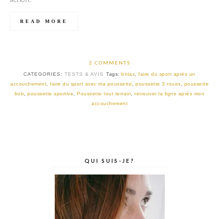
READ MORE
2 COMMENTS
CATEGORIES:
TESTS & AVIS
Tags:
britax
,
faire du sport après un
accouchement
,
faire du sport avec ma poussette
,
poussette 3 roues
,
poussette
bob
,
poussette sportive
,
Poussette tout terrain
,
retrouver la ligne après mon
accouchement
QUI SUIS-JE?