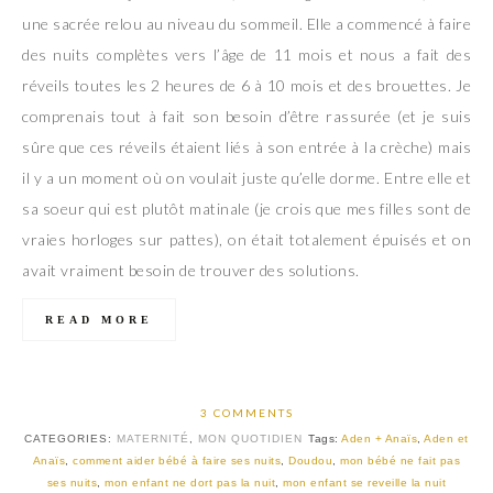
une sacrée relou au niveau du sommeil. Elle a commencé à faire
des nuits complètes vers l’âge de 11 mois et nous a fait des
réveils toutes les 2 heures de 6 à 10 mois et des brouettes. Je
comprenais tout à fait son besoin d’être rassurée (et je suis
sûre que ces réveils étaient liés à son entrée à la crèche) mais
il y a un moment où on voulait juste qu’elle dorme. Entre elle et
sa soeur qui est plutôt matinale (je crois que mes filles sont de
vraies horloges sur pattes), on était totalement épuisés et on
avait vraiment besoin de trouver des solutions.
READ MORE
3 COMMENTS
CATEGORIES:
MATERNITÉ
,
MON QUOTIDIEN
Tags:
Aden + Anaïs
,
Aden et
Anaïs
,
comment aider bébé à faire ses nuits
,
Doudou
,
mon bébé ne fait pas
ses nuits
,
mon enfant ne dort pas la nuit
,
mon enfant se reveille la nuit