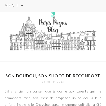
Aller
MENU
au
contenu
principal
paris pages
blog
SON DOUDOU, SON SHOOT DE RÉCONFORT
23 juillet 2015
S’il y a bien un conseil que je donne aux parents qui me
demandent mon avis, c’est de proposer un doudou à leur
enfant. Notre jolie Chevelue, aussi mignonne soit-elle, a été