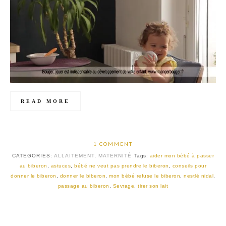
READ MORE
1 COMMENT
CATEGORIES:
ALLAITEMENT
,
MATERNITÉ
Tags:
aider mon bébé à passer
au biberon
,
astuces
,
bébé ne veut pas prendre le biberon
,
conseils pour
donner le biberon
,
donner le biberon
,
mon bébé refuse le biberon
,
nestlé nidal
,
passage au biberon
,
Sevrage
,
tirer son lait