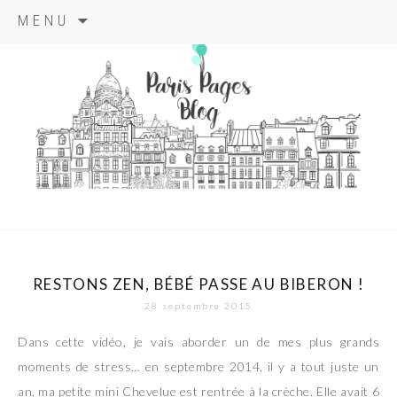
Aller
MENU
au
contenu
principal
paris pages
blog
RESTONS ZEN, BÉBÉ PASSE AU BIBERON !
28 septembre 2015
Dans cette vidéo, je vais aborder un de mes plus grands
moments de stress… en septembre 2014, il y a tout juste un
an, ma petite mini Chevelue est rentrée à la crèche. Elle avait 6