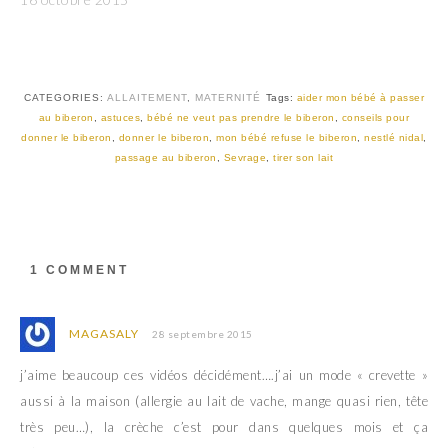
CATEGORIES:
ALLAITEMENT
,
MATERNITÉ
Tags:
aider mon bébé à passer
au biberon
,
astuces
,
bébé ne veut pas prendre le biberon
,
conseils pour
donner le biberon
,
donner le biberon
,
mon bébé refuse le biberon
,
nestlé nidal
,
passage au biberon
,
Sevrage
,
tirer son lait
1 COMMENT
MAGASALY
28 septembre 2015
j’aime beaucoup ces vidéos décidément….j’ai un mode « crevette »
aussi à la maison (allergie au lait de vache, mange quasi rien, tête
très peu…), la crèche c’est pour dans quelques mois et ça