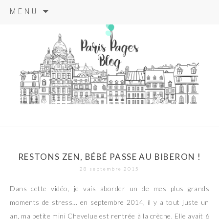
Aller
MENU
au
contenu
principal
paris pages
blog
RESTONS ZEN, BÉBÉ PASSE AU BIBERON !
28 septembre 2015
Dans cette vidéo, je vais aborder un de mes plus grands
moments de stress… en septembre 2014, il y a tout juste un
an, ma petite mini Chevelue est rentrée à la crèche. Elle avait 6