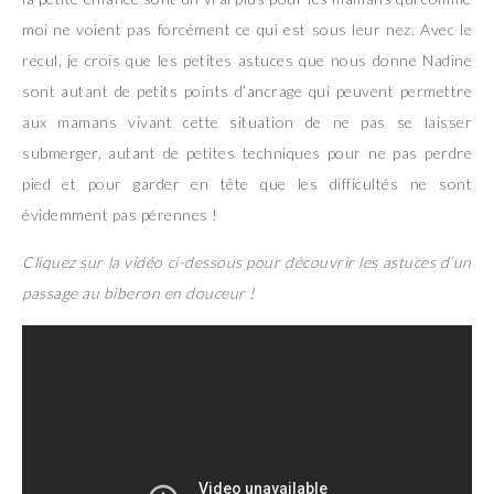
moi ne voient pas forcément ce qui est sous leur nez. Avec le
recul, je crois que les petites astuces que nous donne Nadine
sont autant de petits points d’ancrage qui peuvent permettre
aux mamans vivant cette situation de ne pas se laisser
submerger, autant de petites techniques pour ne pas perdre
pied et pour garder en tête que les difficultés ne sont
évidemment pas pérennes !
Cliquez sur la vidéo ci-dessous pour découvrir les astuces d’un
passage au biberon en douceur !