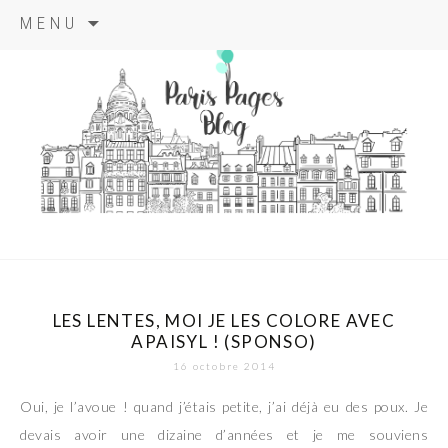
Aller
MENU
au
contenu
principal
paris pages
blog
LES LENTES, MOI JE LES COLORE AVEC
APAISYL ! (SPONSO)
16 octobre 2014
Oui, je l’avoue ! quand j’étais petite, j’ai déjà eu des poux. Je
devais avoir une dizaine d’années et je me souviens