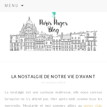
Aller
MENU
au
contenu
principal
paris pages
blog
LA NOSTALGIE DE NOTRE VIE D’AVANT
15 octobre 2015
La nostalgie est une curieuse maîtresse, elle nous caresse
lorsqu’on ne s’y attend pas. Hier après-midi, comme tous les
mercredis, Moutarde et moi sommes allées au
poney club
.