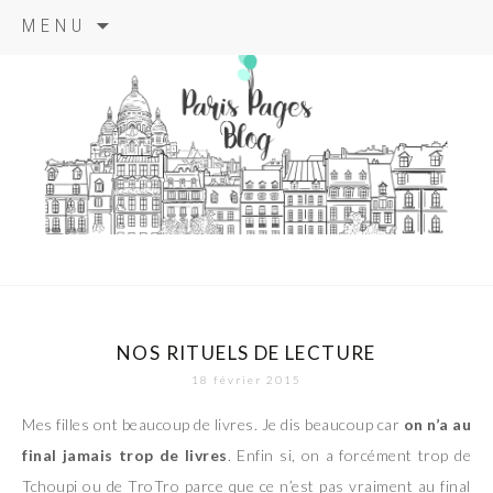
Aller
MENU
au
contenu
principal
paris pages
blog
NOS RITUELS DE LECTURE
18 février 2015
Mes filles ont beaucoup de livres. Je dis beaucoup car
on n’a au
final jamais trop de livres
. Enfin si, on a forcément trop de
Tchoupi ou de TroTro parce que ce n’est pas vraiment au final