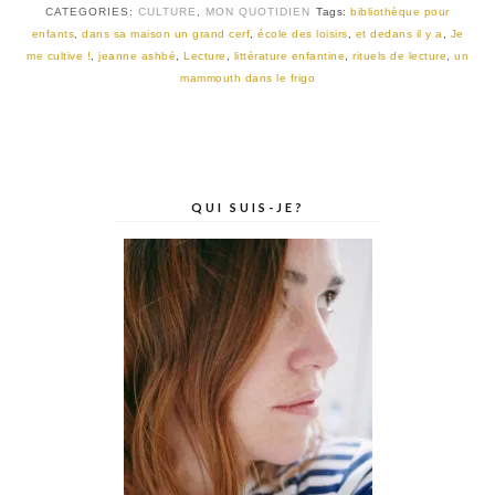
CATEGORIES:
CULTURE
,
MON QUOTIDIEN
Tags:
bibliothèque pour
enfants
,
dans sa maison un grand cerf
,
école des loisirs
,
et dedans il y a
,
Je
me cultive !
,
jeanne ashbé
,
Lecture
,
littérature enfantine
,
rituels de lecture
,
un
mammouth dans le frigo
QUI SUIS-JE?