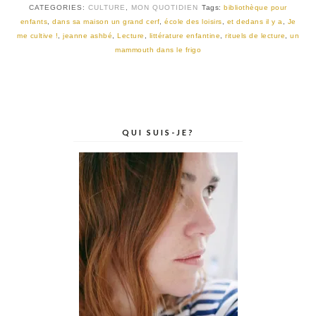
CATEGORIES:
CULTURE
,
MON QUOTIDIEN
Tags:
bibliothèque pour
enfants
,
dans sa maison un grand cerf
,
école des loisirs
,
et dedans il y a
,
Je
me cultive !
,
jeanne ashbé
,
Lecture
,
littérature enfantine
,
rituels de lecture
,
un
mammouth dans le frigo
QUI SUIS-JE?