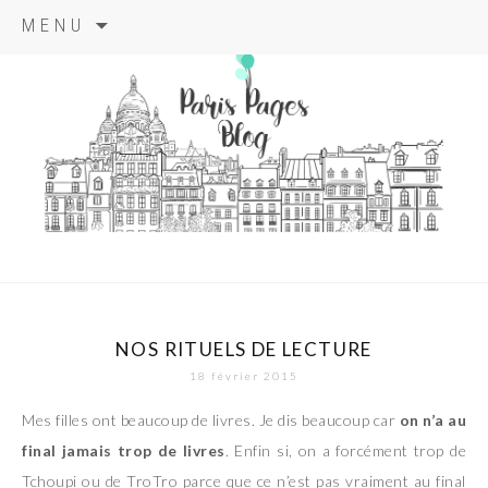
Aller
MENU
au
contenu
principal
paris pages
blog
NOS RITUELS DE LECTURE
18 février 2015
Mes filles ont beaucoup de livres. Je dis beaucoup car
on n’a au
final jamais trop de livres
. Enfin si, on a forcément trop de
Tchoupi ou de TroTro parce que ce n’est pas vraiment au final