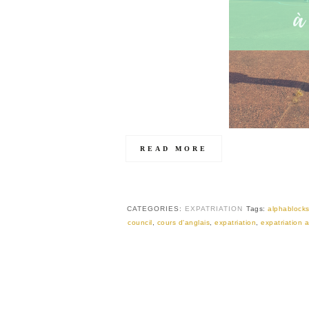
READ MORE
CATEGORIES:
EXPATRIATION
Tags:
alphablock
council
,
cours d'anglais
,
expatriation
,
expatriation 