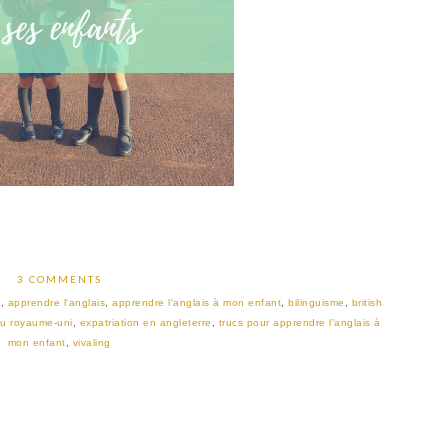
3 COMMENTS
s
,
apprendre l'anglais
,
apprendre l'anglais à mon enfant
,
bilinguisme
,
british
au royaume-uni
,
expatriation en angleterre
,
trucs pour apprendre l'anglais à
mon enfant
,
vivaling