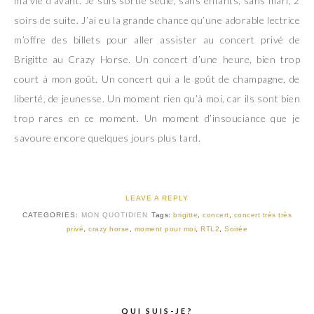
ma vie d’avant. Je suis sortie seule, sans enfants, sans mari, 2
soirs de suite. J’ai eu la grande chance qu’une adorable lectrice
m’offre des billets pour aller assister au concert privé de
Brigitte au Crazy Horse. Un concert d’une heure, bien trop
court à mon goût. Un concert qui a le goût de champagne, de
liberté, de jeunesse. Un moment rien qu’à moi, car ils sont bien
trop rares en ce moment. Un moment d’insouciance que je
savoure encore quelques jours plus tard.
LEAVE A REPLY
CATEGORIES:
MON QUOTIDIEN
Tags:
brigitte
,
concert
,
concert très très
privé
,
crazy horse
,
moment pour moi
,
RTL2
,
Soirée
QUI SUIS-JE?