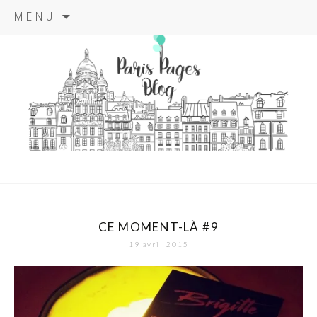
Aller
MENU
au
contenu
principal
paris pages
blog
CE MOMENT-LÀ #9
19 avril 2015