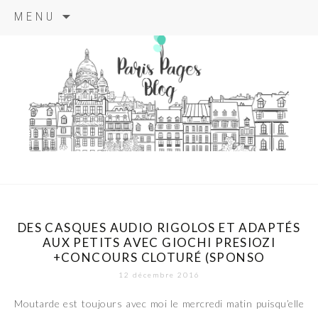
Aller
MENU
au
contenu
principal
paris pages
blog
DES CASQUES AUDIO RIGOLOS ET ADAPTÉS
AUX PETITS AVEC GIOCHI PRESIOZI
+CONCOURS CLOTURÉ (SPONSO
12 décembre 2016
Moutarde est toujours avec moi le mercredi matin puisqu’elle