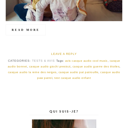
READ MORE
LEAVE A REPLY
CATEGORIES:
TESTS & AVIS
Tags:
avis casque audio cool music
,
casque
audio bonnet
,
casque audio giochi presiozi
,
casque audio guerre des étoiles
,
casque audio la reine des neiges
,
casque audio pat patrouille
,
casque audio
paw patrol
,
test casque audio enfant
QUI SUIS-JE?