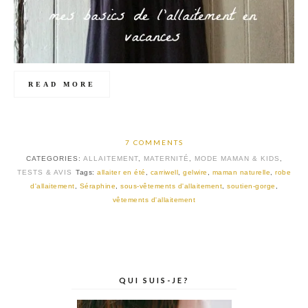
READ MORE
7 COMMENTS
CATEGORIES:
ALLAITEMENT
,
MATERNITÉ
,
MODE MAMAN & KIDS
,
TESTS & AVIS
Tags:
allaiter en été
,
carriwell
,
gelwire
,
maman naturelle
,
robe
d'allaitement
,
Séraphine
,
sous-vêtements d'allaitement
,
soutien-gorge
,
vêtements d'allaitement
QUI SUIS-JE?