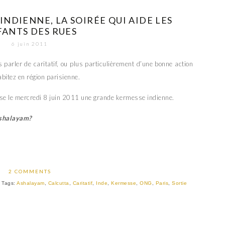
NDIENNE, LA SOIRÉE QUI AIDE LES
FANTS DES RUES
6 juin 2011
 parler de caritatif, ou plus particulièrement d’une bonne action
bitez en région parisienne.
ise le mercredi 8 juin 2011 une grande kermesse indienne.
Ashalayam?
2 COMMENTS
Tags:
Ashalayam
,
Calcutta
,
Caritatif
,
Inde
,
Kermesse
,
ONG
,
Paris
,
Sortie