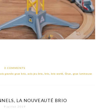
3 COMMENTS
avis grande grue brio
,
avis jeu brio
,
brio
,
brio world
,
Grue
,
grue lumineuse
NNELS, LA NOUVEAUTÉ BRIO
9 juillet 2019