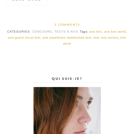
3 COMMENTS
CATEGORIES:
CONCOURS
,
TESTS & AVIS
Tags:
avis brio
,
avis brio world
,
avis grand circuit brio
,
avis plateforme multimodale brio
,
brio
,
brio techno
,
brio
world
QUI SUIS-JE?