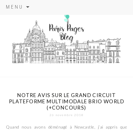
Aller
MENU
au
contenu
principal
paris pages
blog
NOTRE AVIS SUR LE GRAND CIRCUIT
PLATEFORME MULTIMODALE BRIO WORLD
(+CONCOURS)
26 novembre 2018
Quand nous avons déménagé à Newcastle, j’ai appris que