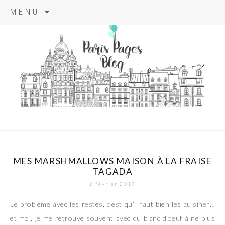
Aller
MENU
au
contenu
principal
paris pages
blog
MES MARSHMALLOWS MAISON À LA FRAISE
TAGADA
2 février 2017
Le problème avec les restes, c’est qu’il faut bien les cuisiner…
et moi, je me retrouve souvent avec du blanc d’oeuf à ne plus