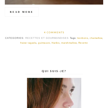
READ MORE
4 COMMENTS
CATEGORIES:
RECETTES ET GOURMANDISES
Tags:
bonbons
,
chamallow
,
fraise tagada
,
guimauve
,
Haribo
,
marshmallow
,
Recette
QUI SUIS-JE?