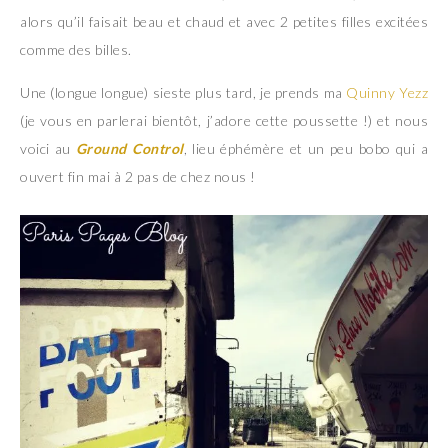
alors qu’il faisait beau et chaud et avec 2 petites filles excitées
comme des billes.
Une (longue longue) sieste plus tard, je prends ma
Quinny Yezz
(je vous en parlerai bientôt, j’adore cette poussette !) et nous
voici au
Ground Control
, lieu éphémère et un peu bobo qui a
ouvert fin mai à 2 pas de chez nous !