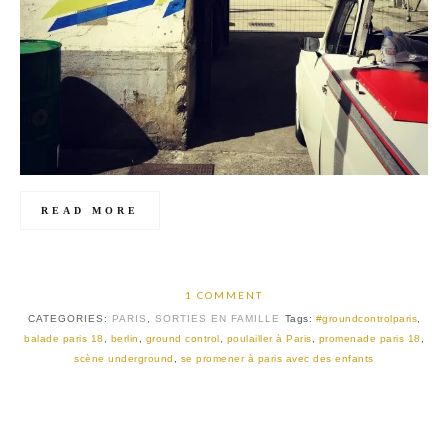
READ MORE
1 COMMENT
CATEGORIES:
PARIS
,
SORTIES EN FAMILLE
Tags:
#groundcontrolparis
,
balade paris 18
,
berlin
,
ground control
,
poulailler à Paris
,
promenade paris 18
,
scène underground
,
se promener à paris avec des enfants