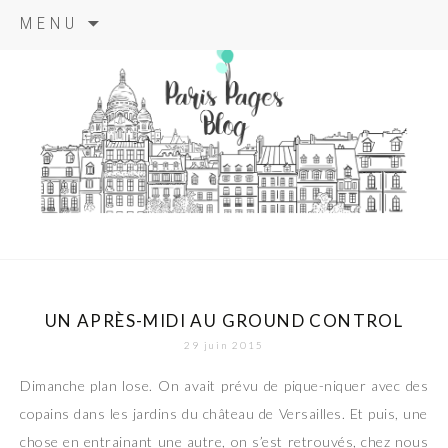
Aller
MENU
au
contenu
principal
paris pages
blog
UN APRÈS-MIDI AU GROUND CONTROL
29 juin 2015
Dimanche plan lose. On avait prévu de pique-niquer avec des
copains dans les jardins du château de Versailles. Et puis, une
chose en entrainant une autre, on s’est retrouvés, chez nous