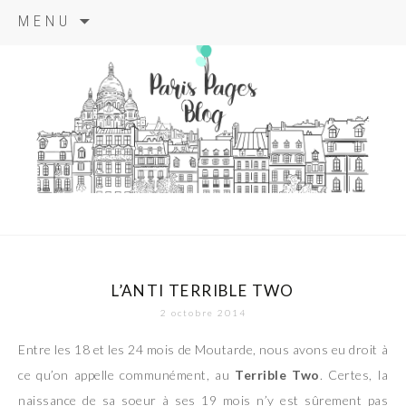
Aller
MENU
au
contenu
principal
paris pages
blog
L’ANTI TERRIBLE TWO
2 octobre 2014
Entre les 18 et les 24 mois de Moutarde, nous avons eu droit à
ce qu’on appelle communément, au
Terrible Two
. Certes, la
naissance de sa soeur à ses 19 mois n’y est sûrement pas