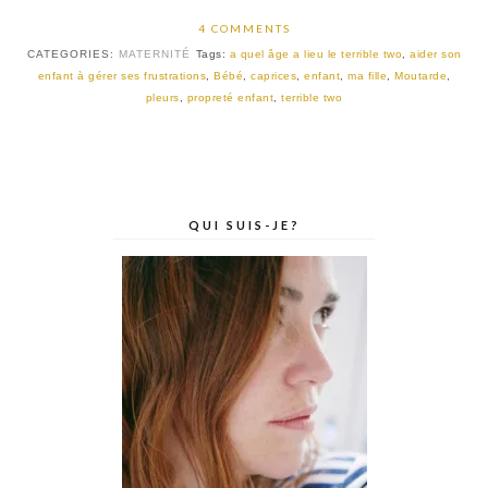
4 COMMENTS
CATEGORIES:
MATERNITÉ
Tags:
a quel âge a lieu le terrible two
,
aider son
enfant à gérer ses frustrations
,
Bébé
,
caprices
,
enfant
,
ma fille
,
Moutarde
,
pleurs
,
propreté enfant
,
terrible two
QUI SUIS-JE?