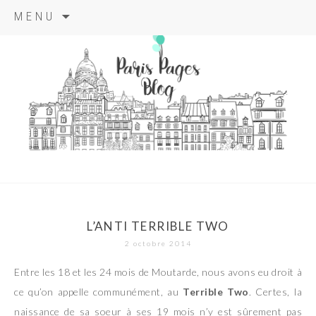
Aller
MENU
au
contenu
principal
paris pages
blog
L’ANTI TERRIBLE TWO
2 octobre 2014
Entre les 18 et les 24 mois de Moutarde, nous avons eu droit à
ce qu’on appelle communément, au
Terrible Two
. Certes, la
naissance de sa soeur à ses 19 mois n’y est sûrement pas