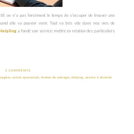
f, on n’a pas forcément le temps de s’occuper de trouver une
uand elle va pouvoir venir. Tout va très vite dans nos vies de
Helpling
a fondé son service: mettre en relation des particuliers
3 COMMENTS
nagère
,
article sponsorisé
,
femme de ménage
,
Helping
,
service à domicile