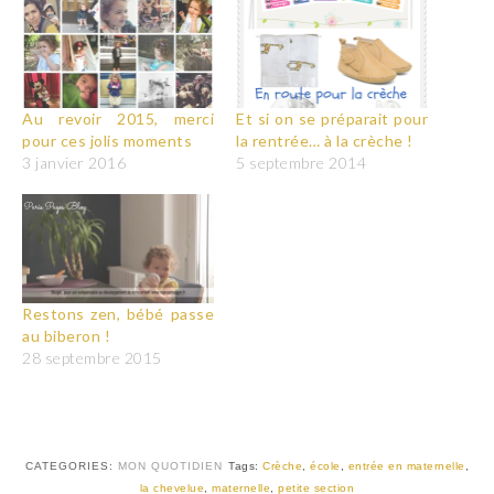
Au revoir 2015, merci
Et si on se préparait pour
pour ces jolis moments
la rentrée… à la crèche !
3 janvier 2016
5 septembre 2014
Restons zen, bébé passe
au biberon !
28 septembre 2015
CATEGORIES:
MON QUOTIDIEN
Tags:
Crèche
,
école
,
entrée en maternelle
,
la chevelue
,
maternelle
,
petite section