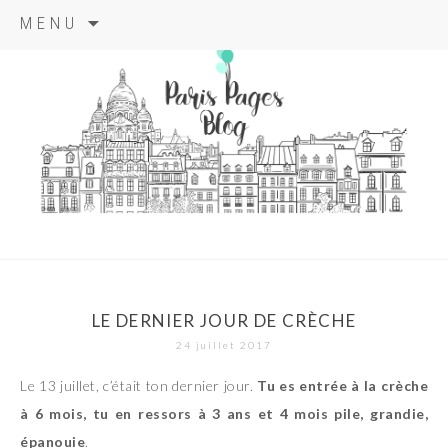
Aller
MENU
au
contenu
principal
paris pages
blog
LE DERNIER JOUR DE CRÈCHE
24 juillet 2017
Le 13 juillet, c’était ton dernier jour.
Tu es entrée à la crèche
à 6 mois, tu en ressors à 3 ans et 4 mois pile, grandie,
épanouie
.