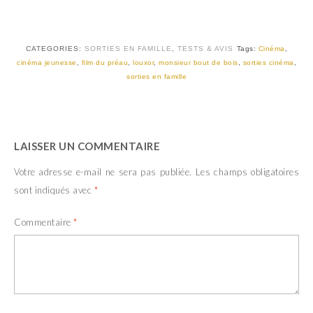
CATEGORIES:
SORTIES EN FAMILLE
,
TESTS & AVIS
Tags:
Cinéma
,
cinéma jeunesse
,
film du préau
,
louxor
,
monsieur bout de bois
,
sorties cinéma
,
sorties en famille
LAISSER UN COMMENTAIRE
Votre adresse e-mail ne sera pas publiée.
Les champs obligatoires
sont indiqués avec
*
Commentaire
*