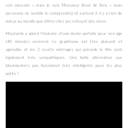
son odyssée « mais je suis Monsieur Bout de Bois » mais
personne ne semble le comprendre) et surtout il n’y a rien de
mieux au monde que d’être chez soi, entouré des siens.
Moutarde a adoré l’histoire, d’une durée parfaite pour son âge
(40 minutes environ). Le graphisme est très plaisant et
agréable, et les 2 courts métrages qui précède le film sont
également très sympathiques. Une belle alternative aux
blockbusters pas forcément très intelligents pour les plus
petits !